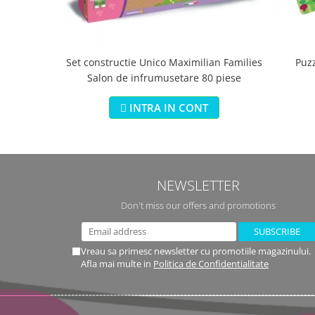
Set constructie Unico Maximilian Families
Puz
Salon de infrumusetare 80 piese
INTRA IN CONT
NEWSLETTER
Don't miss our offers and promotions
Vreau sa primesc newsletter cu promotiile magazinului.
Afla mai multe in
Politica de Confidentialitate