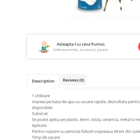
Jucarii educationale
Lampi de veghe
Jucarii si jocuri exterior
Organizatoare
Mingi
Perne
Placi pentru inot
Distribuie
Kituri constructie si pictura
pe
Facebook
Asteapta-l cu ceva frumos
Machete auto Diecast
Imbracaminte, accesorii, jucarii
Masini, trenuri, avioane
Masinute Radiocomanda
Papusi si accesorii
Reviews
(0)
Description
Trenulete Electrice
Unico Plus
1.Utilizare
Vopsea pe baza de apa cu uscare rapida, dezvoltata pentru a p
Vehicule
disponibile.
Accesorii
Substrat
Se poate aplica pe plastic, lemn, sticla, ceramca, metal si mu
Biciclete fara pedale
Aplicare
Role, patine cu rotile
Pentru vopsire cu pensula folositi vopseaua direct din cuti
Timp de uscare
Trotinete