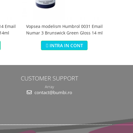
4 Email
Vopsea modelism Humbrol 0031 Email
Vopsea m
 14ml
Numar 3 Brunswick Green Gloss 14 ml
Numar 5 Da
INTRA IN CONT
CUSTOMER SUPPORT
Array
contact@bumbi.ro