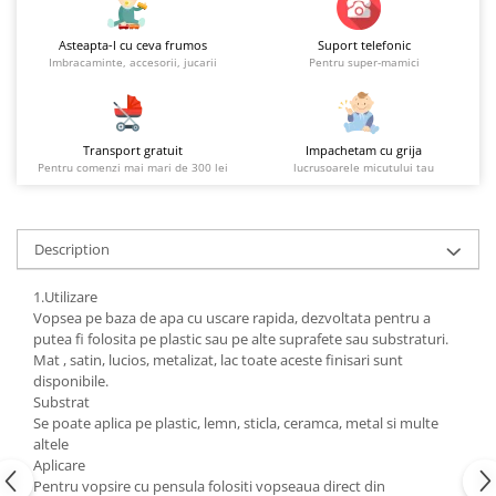
Asteapta-l cu ceva frumos
Suport telefonic
Imbracaminte, accesorii, jucarii
Pentru super-mamici
Transport gratuit
Impachetam cu grija
Pentru comenzi mai mari de 300 lei
lucrusoarele micutului tau
Description
1.Utilizare
Vopsea pe baza de apa cu uscare rapida, dezvoltata pentru a
putea fi folosita pe plastic sau pe alte suprafete sau substraturi.
Mat , satin, lucios, metalizat, lac toate aceste finisari sunt
disponibile.
Substrat
Se poate aplica pe plastic, lemn, sticla, ceramca, metal si multe
altele
Aplicare
Pentru vopsire cu pensula folositi vopseaua direct din