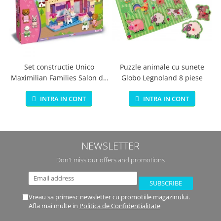
Set constructie Unico
Puzzle animale cu sunete
Maximilian Families Salon de
Globo Legnoland 8 piese
infrumusetare 80 piese
INTRA IN CONT
INTRA IN CONT
NEWSLETTER
Don't miss our offers and promotions
Vreau sa primesc newsletter cu promotiile magazinului.
Afla mai multe in
Politica de Confidentialitate