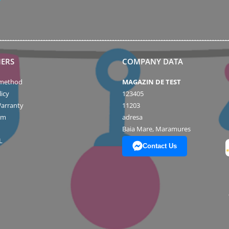
ERS
COMPANY DATA
method
MAGAZIN DE TEST
icy
123405
arranty
11203
rm
adresa
Baia Mare, Maramures
L
Contact Us