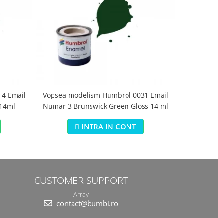
4 Email
Vopsea modelism Humbrol 0031 Email
Vopsea m
 14ml
Numar 3 Brunswick Green Gloss 14 ml
Numar 5 Da
INTRA IN CONT
CUSTOMER SUPPORT
Array
contact@bumbi.ro