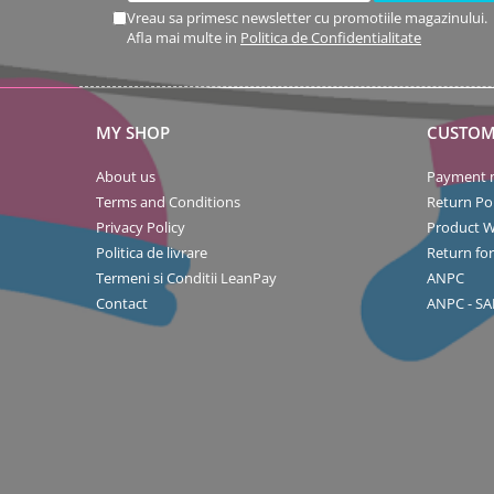
Vreau sa primesc newsletter cu promotiile magazinului.
Afla mai multe in
Politica de Confidentialitate
MY SHOP
CUSTOM
About us
Payment 
Terms and Conditions
Return Pol
Privacy Policy
Product W
Politica de livrare
Return fo
Termeni si Conditii LeanPay
ANPC
Contact
ANPC - SA