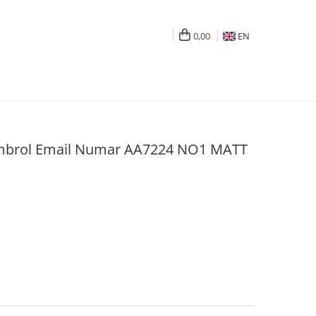
0,00
EN
brol Email Numar AA7224 NO1 MATT