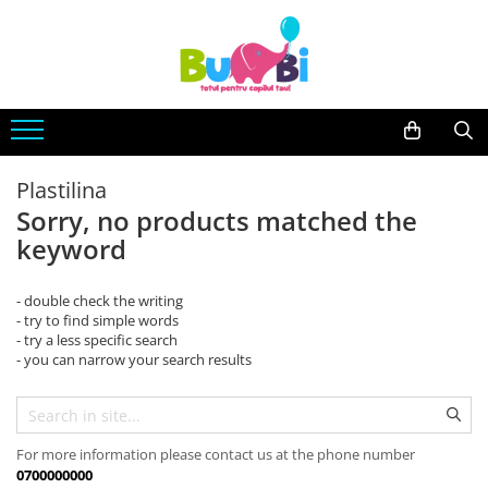
Jucarii
Accesorii bebe
Imbracaminte
Arte si indemanare
Accesorii baie
Body
Desen
Siguranta
Machete
Accesorii carucioare
Plastilina
Seturi creative
Balansoare
Sorry, no products matched the
Back To School
keyword
Genti
Cuburi constructie
Hranire bebe
- double check the writing
Jucarii bebe
Containere lapte praf
- try to find simple words
Jucarie din plus
- try a less specific search
Seturi pentru masa
- you can narrow your search results
Jucarii muzicale
Sterilizatoare
Jucarii pentru Baie
Igiena si Sanatate
Jucarii de exterior
Accesorii igiena
For more information please contact us at the phone number
Jucarii de rol
Umidificatoare si purificatoare
0700000000