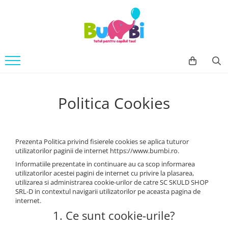
Jucarii
Accesorii bebe
Imbracaminte
Arte si indemanare
Accesorii baie
Body
Desen
Siguranta
Machete
Accesorii carucioare
Seturi creative
Politica Cookies
Balansoare
Back To School
Genti
Cuburi constructie
Hranire bebe
Jucarii bebe
Prezenta Politica privind fisierele cookies se aplica tuturor
Containere lapte praf
utilizatorilor paginii de internet https://www.bumbi.ro.
Jucarie din plus
Seturi pentru masa
Informatiile prezentate in continuare au ca scop informarea
Jucarii muzicale
Sterilizatoare
utilizatorilor acestei pagini de internet cu privire la plasarea,
utilizarea si administrarea cookie-urilor de catre SC SKULD SHOP
Jucarii pentru Baie
Igiena si Sanatate
SRL-D in contextul navigarii utilizatorilor pe aceasta pagina de
Jucarii de exterior
internet.
Accesorii igiena
1. Ce sunt cookie-urile?
Jucarii de rol
Umidificatoare si purificatoare