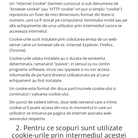
Jucarii educationale
Lampi de veghe
Un "internet Cookie" (termen cunoscut si sub denumirea de
"browser cookie" sau "HTTP cookie" ori pur si simplu "cookie")
Jucarii si jocuri exterior
Organizatoare
reprezinta un fisier de mici dimensiuni, format din litere si
Mingi
Perne
numere, care va fi stocat pe computerul, terminalul mobil sau pe
alte echipamente ale unui utilizator prin intermediul carora se
Placi pentru inot
acceseaza internetul.
Kituri constructie si pictura
Cookie-urile sunt instalate prin solicitarea emisa de un web-
server catre un browser (de ex. Internet Explorer, Firefox,
Machete auto Diecast
Chrome).
Masini, trenuri, avioane
Cookie-urile odata instalate au o durata de existenta
determinata, ramanand "pasive", in sensul ca nu contin
Masinute Radiocomanda
programe software, virusi sau spyware si nu vor accesa
Papusi si accesorii
informatiile de pe hard driverul utilizatorului pe al carui
echipament au fost instalate.
Trenulete Electrice
Un cookie este format din doua parti:numele cookie-ului si
Unico Plus
continutul / valoarea cookie-ului.
Din punct de vedere tehnic, doar web-serverul care a trimis
Vehicule
cookie-ul il poate accesa din nou in momentul in care un
Accesorii
utilizator se intoarce pe pagina de internet asociata web-
serverului respectiv.
Biciclete fara pedale
2. Pentru ce scopuri sunt utilizate
Role, patine cu rotile
cookie-urile prin intermediul acestei
Trotinete