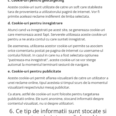
c. Cookie-uri pentru geotargeting
Aceste cookie-uri sunt utilizate de catre un soft care stabileste
tara de provenienta a utilizatorului paginii de internet. Vor fi
primite aceleasi reclame indiferent de limba selectata.
d. Cookie-uri pentru inregistrare
Atunci cand va inregistrati pe acest site, se genereaza cookie-uri
care memoreaza acest fapt. Serverele utilizeaza aceste cookie-uri
pentru a ne arata contul cu care sunteti inregistrat.
De asemenea, utilizarea acestor cookie-uri permite sa asociem
orice comentariu postat pe pagina de internet cu username-ul
contului folosit. In cazul in care nu a fost selectata optiunea
"pastreaza-ma inregistrat", aceste cookie-uri se vor sterge
automat la momentul terminarii sesiunii de navigare.
e. Cookie-uri pentru publicitate
Aceste cookie-uri permit aflarea vizualizarii de catre un utilizator a
unei reclame online, tipul acesteia si timpul scurs de la momentul
vizualizarii respectviului mesaj publicitar.
Ca atare, astfel de cookie-uri sunt folosite pentru targetarea
publicitatii online. Ele sunt anonime, stocand informatii despre
contentul vizualizat, nu si despre utilizatori.
6. Ce tip de informatii sunt stocate si