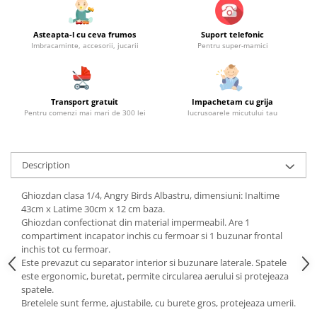
Asteapta-l cu ceva frumos
Suport telefonic
Imbracaminte, accesorii, jucarii
Pentru super-mamici
Transport gratuit
Impachetam cu grija
Pentru comenzi mai mari de 300 lei
lucrusoarele micutului tau
Description
Ghiozdan clasa 1/4, Angry Birds Albastru, dimensiuni: Inaltime
43cm x Latime 30cm x 12 cm baza.
Ghiozdan confectionat din material impermeabil. Are 1
compartiment incapator inchis cu fermoar si 1 buzunar frontal
inchis tot cu fermoar.
Este prevazut cu separator interior si buzunare laterale. Spatele
este ergonomic, buretat, permite circularea aerului si protejeaza
spatele.
Bretelele sunt ferme, ajustabile, cu burete gros, protejeaza umerii.