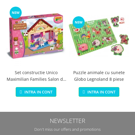
NEW
NEW
Set constructie Unico
Puzzle animale cu sunete
Maximilian Families Salon de
Globo Legnoland 8 piese
infrumusetare 80 piese
INTRA IN CONT
INTRA IN CONT
NEWSLETTER
Don't miss our offers and promotions