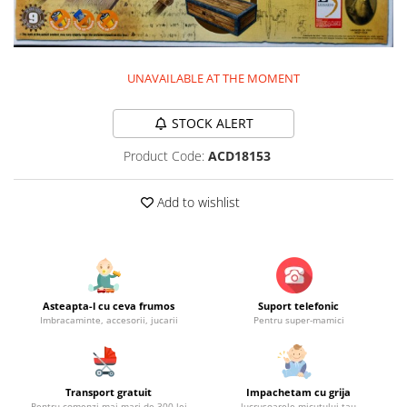
Jucarii educationale
Lampi de veghe
Jucarii si jocuri exterior
Organizatoare
Mingi
Perne
UNAVAILABLE AT THE MOMENT
Placi pentru inot
Kituri constructie si pictura
STOCK ALERT
Machete auto Diecast
Product Code:
ACD18153
Masini, trenuri, avioane
Masinute Radiocomanda
Add to wishlist
Papusi si accesorii
Trenulete Electrice
Unico Plus
Vehicule
Asteapta-l cu ceva frumos
Suport telefonic
Imbracaminte, accesorii, jucarii
Pentru super-mamici
Accesorii
Biciclete fara pedale
Role, patine cu rotile
Transport gratuit
Impachetam cu grija
Trotinete
Pentru comenzi mai mari de 300 lei
lucrusoarele micutului tau