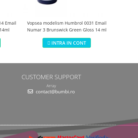
4 Email
Vopsea modelism Humbrol 0031 Email
Vopsea m
 14ml
Numar 3 Brunswick Green Gloss 14 ml
Numar 5 Da
INTRA IN CONT
CUSTOMER SUPPORT
Array
contact@bumbi.ro