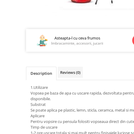
Jucarii educationale
Lampi de veghe
Jucarii si jocuri exterior
Organizatoare
Mingi
Perne
Distribuie
Placi pentru inot
pe
Kituri constructie si pictura
Facebook
Asteapta-l cu ceva frumos
Imbracaminte, accesorii, jucarii
Machete auto Diecast
Masini, trenuri, avioane
Masinute Radiocomanda
Papusi si accesorii
Reviews
(0)
Description
Trenulete Electrice
1.Utilizare
Unico Plus
Vopsea pe baza de apa cu uscare rapida, dezvoltata pentru a p
disponibile.
Vehicule
Substrat
Accesorii
Se poate aplica pe plastic, lemn, sticla, ceramca, metal si mu
Aplicare
Biciclete fara pedale
Pentru vopsire cu pensula folositi vopseaua direct din cuti
Role, patine cu rotile
Timp de uscare
Trotinete
1-2 ore uscare totala si mai mult pentru finisajele luciose s