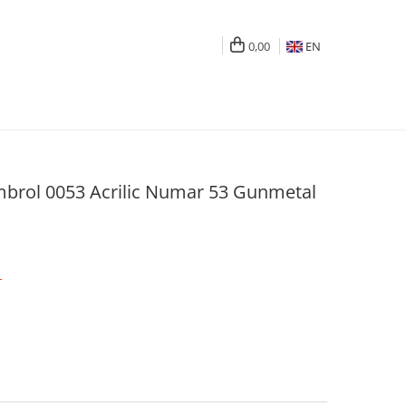
0,00
EN
rol 0053 Acrilic Numar 53 Gunmetal
T