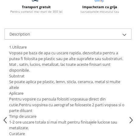
Transport gratuit
Impachetam cu grija
Pentru comenzi mai mari de 300 lei
lucrusoarele micutului tau
Description
1.Utilizare
Vopsea pe baza de apa cu uscare rapida, dezvoltata pentru a
putea fi folosita pe plastic sau pe alte suprafete sau substraturi.
Mat , satin, lucios, metalizat, lac toate aceste finisari sunt
disponibile.
Substrat
Se poate aplica pe plastic, lemn, sticla, ceramca, metal si multe
altele
Aplicare
Pentru vopsire cu pensula folositi vopseaua direct din
cutie.Pentru vopsirea cu aerograf se foloseste 2 parti vopsea si o
parte diluant
Timp de uscare
1-2 ore uscare totala si mai mult pentru finisajele luciose sau
metalizate.
Curatare