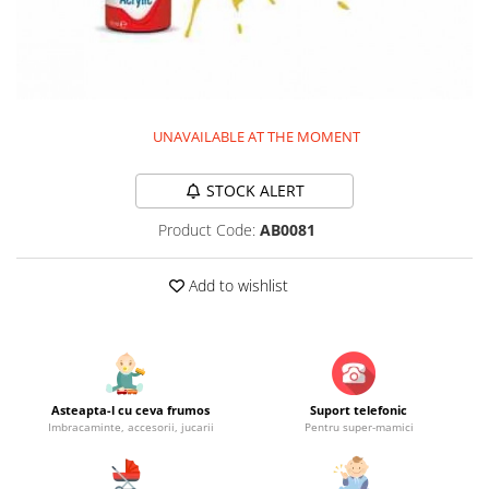
Jucarii educationale
Lampi de veghe
Jucarii si jocuri exterior
Organizatoare
Mingi
Perne
Placi pentru inot
Kituri constructie si pictura
UNAVAILABLE AT THE MOMENT
Machete auto Diecast
STOCK ALERT
Masini, trenuri, avioane
Masinute Radiocomanda
Product Code:
AB0081
Papusi si accesorii
Add to wishlist
Trenulete Electrice
Unico Plus
Vehicule
Accesorii
Asteapta-l cu ceva frumos
Suport telefonic
Biciclete fara pedale
Imbracaminte, accesorii, jucarii
Pentru super-mamici
Role, patine cu rotile
Trotinete