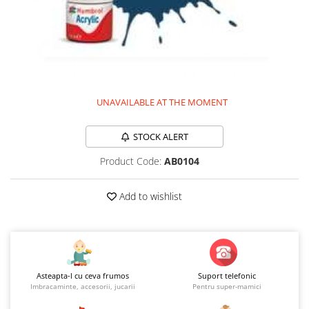
Jucarii educationale
Lampi de veghe
Jucarii si jocuri exterior
Organizatoare
Mingi
Perne
Placi pentru inot
Kituri constructie si pictura
Machete auto Diecast
UNAVAILABLE AT THE MOMENT
Masini, trenuri, avioane
STOCK ALERT
Masinute Radiocomanda
Product Code:
AB0104
Papusi si accesorii
Trenulete Electrice
Add to wishlist
Unico Plus
Vehicule
Accesorii
Biciclete fara pedale
Asteapta-l cu ceva frumos
Suport telefonic
Role, patine cu rotile
Imbracaminte, accesorii, jucarii
Pentru super-mamici
Trotinete