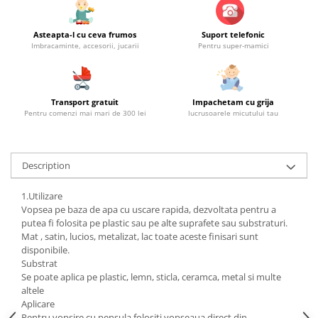
Asteapta-l cu ceva frumos
Suport telefonic
Imbracaminte, accesorii, jucarii
Pentru super-mamici
Transport gratuit
Impachetam cu grija
Pentru comenzi mai mari de 300 lei
lucrusoarele micutului tau
Description
1.Utilizare
Vopsea pe baza de apa cu uscare rapida, dezvoltata pentru a
putea fi folosita pe plastic sau pe alte suprafete sau substraturi.
Mat , satin, lucios, metalizat, lac toate aceste finisari sunt
disponibile.
Substrat
Se poate aplica pe plastic, lemn, sticla, ceramca, metal si multe
altele
Aplicare
Pentru vopsire cu pensula folositi vopseaua direct din