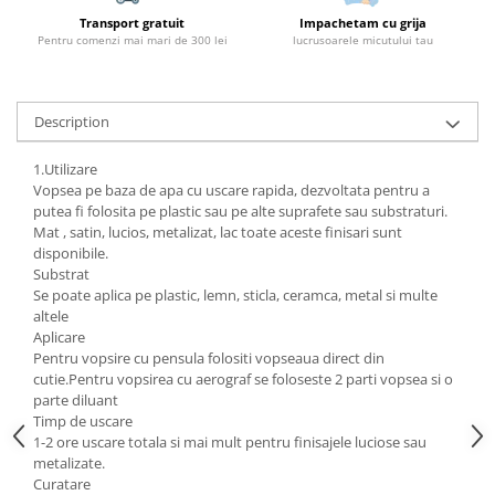
Transport gratuit
Impachetam cu grija
Pentru comenzi mai mari de 300 lei
lucrusoarele micutului tau
Description
1.Utilizare
Vopsea pe baza de apa cu uscare rapida, dezvoltata pentru a
putea fi folosita pe plastic sau pe alte suprafete sau substraturi.
Mat , satin, lucios, metalizat, lac toate aceste finisari sunt
disponibile.
Substrat
Se poate aplica pe plastic, lemn, sticla, ceramca, metal si multe
altele
Aplicare
Pentru vopsire cu pensula folositi vopseaua direct din
cutie.Pentru vopsirea cu aerograf se foloseste 2 parti vopsea si o
parte diluant
Timp de uscare
1-2 ore uscare totala si mai mult pentru finisajele luciose sau
metalizate.
Curatare