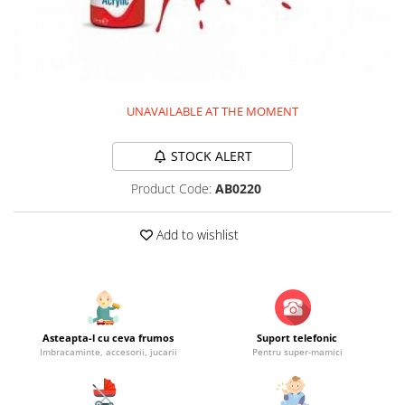
Jucarii educationale
Lampi de veghe
Jucarii si jocuri exterior
Organizatoare
Mingi
Perne
Placi pentru inot
Kituri constructie si pictura
UNAVAILABLE AT THE MOMENT
Machete auto Diecast
STOCK ALERT
Masini, trenuri, avioane
Masinute Radiocomanda
Product Code:
AB0220
Papusi si accesorii
Add to wishlist
Trenulete Electrice
Unico Plus
Vehicule
Accesorii
Asteapta-l cu ceva frumos
Suport telefonic
Biciclete fara pedale
Imbracaminte, accesorii, jucarii
Pentru super-mamici
Role, patine cu rotile
Trotinete