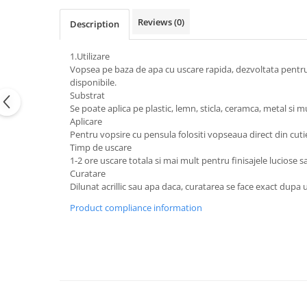
Reviews
(0)
Description
1.Utilizare
Vopsea pe baza de apa cu uscare rapida, dezvoltata pentru a p
disponibile.
Substrat
Se poate aplica pe plastic, lemn, sticla, ceramca, metal si mu
Aplicare
Pentru vopsire cu pensula folositi vopseaua direct din cuti
Timp de uscare
1-2 ore uscare totala si mai mult pentru finisajele luciose s
Curatare
Dilunat acrillic sau apa daca, curatarea se face exact dupa 
Product compliance information