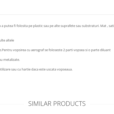
utea fi folosita pe plastic sau pe alte suprafete sau substraturi. Mat , satin,
lte altele
e.Pentru vopsirea cu aerograf se foloseste 2 parti vopsea si o parte diluant
au metalizate.
utilizare sau cu hartie daca este uscata vopseaua.
SIMILAR PRODUCTS