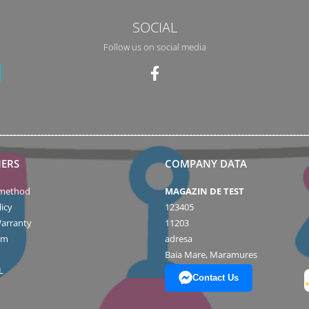
SOCIAL
Follow us on social media
ERS
COMPANY DATA
method
MAGAZIN DE TEST
icy
123405
arranty
11203
rm
adresa
Baia Mare, Maramures
L
Contact Us