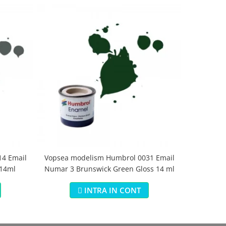
4 Email
Vopsea modelism Humbrol 0031 Email
Vopsea m
 14ml
Numar 3 Brunswick Green Gloss 14 ml
Numar 5 Da
INTRA IN CONT