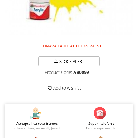
Jucarii educationale
Lampi de veghe
Jucarii si jocuri exterior
Organizatoare
Mingi
Perne
Placi pentru inot
Kituri constructie si pictura
Machete auto Diecast
UNAVAILABLE AT THE MOMENT
Masini, trenuri, avioane
STOCK ALERT
Masinute Radiocomanda
Product Code:
AB0099
Papusi si accesorii
Trenulete Electrice
Add to wishlist
Unico Plus
Vehicule
Accesorii
Biciclete fara pedale
Asteapta-l cu ceva frumos
Suport telefonic
Role, patine cu rotile
Imbracaminte, accesorii, jucarii
Pentru super-mamici
Trotinete